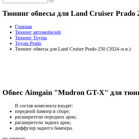
Тюнинг обвесы для Land Cruiser Prado 2
Главная
Тюнинг автомобилей
Тюнинг Toyota
Toyota Prado
Тюнинг обвесы для Land Cruiser Prado 250 ('2024–н.в.)
ОБВЕСЫ
РАСШИРИТЕЛИ АРОК
СПОЙЛЕРЫ
КАП
Обвес Aimgain "Mudron GT-X" для тюн
В состав комплекта входят:
передний бампер в сборе;
расширители передних арок;
расширители задних арок;
диффузор заднего бампера.
по запросу