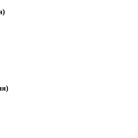
я)
яя)