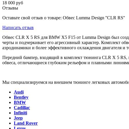
18 000 руб
Отзывы
Оставьте свой отзыв о товаре: Обвес Lumma Design ''CLR RS''
Написать отзыв
Обвес CLR X 5 RS для BMW X5 F15 от Lumma Design был созда
черты и подчеркивает его агрессивный характер. Комплект обве
аэродинамики и более эффективного охлаждения двигателя и т
Передний бампер, входящий в комплект тюнинга CLR X 5 RS, 
обвеса, отличающиеся глубоким рельефом и плавными линиями
Мы специализируемся на внешнем тюнинге легковых автомоби
Audi
Bentley
BMW
Cadillac
Infiniti
Jeep
Land Rover
Lexus